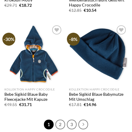
Happy Crocodile
Ursprünglicher
Aktueller
€
29.71
€
18.72
Preis
Preis
Ursprünglicher
Aktueller
€
12.85
€
10.54
war:
ist:
Preis
Preis
€29.71
€18.72.
war:
ist:
€12.85
€10.54.
-30%
-8%
Add to
Add to
wishlist
wishlist
KOLLEKTION HAPPY CROCODILE
KOLLEKTION HAPPY CROCODILE
Bebe Sigikid Blaue Baby
Bebe Sigikid Blaue Babymutze
Fleecejacke Mit Kapuze
Mit Umschlag
Ursprünglicher
Aktueller
Ursprünglicher
Aktueller
€
49.55
€
31.71
€
17.81
€
14.96
Preis
Preis
Preis
Preis
war:
ist:
war:
ist:
€49.55
€31.71.
€17.81
€14.96.
1
2
3