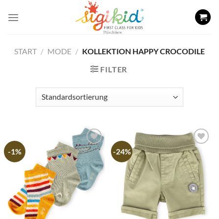
Skip
to
content
START
/
MODE
/
KOLLEKTION HAPPY CROCODILE
FILTER
-1%
-24%
Add to
Add to
wishlist
wishlist