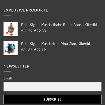
EXKLUSIVE PRODUKTE
Bebe Sigikid Kuschelhahn Roost Boost, Kikeriki
Ursprünglicher
Aktueller
€
44.59
€
29.88
Preis
Preis
war:
ist:
Bebe Sigikid Kuscheltier Pfau Ciao, Kikeriki
€44.59
€29.88.
Ursprünglicher
Aktueller
€
34.67
€
22.19
Preis
Preis
war:
ist:
€34.67
€22.19.
NEWSLETTER
Email