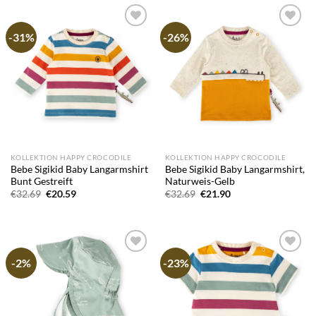
-31%
-26%
Add to
Add to
wishlist
wishlist
KOLLEKTION HAPPY CROCODILE
KOLLEKTION HAPPY CROCODILE
Bebe Sigikid Baby Langarmshirt
Bebe Sigikid Baby Langarmshirt,
Bunt Gestreift
Naturweis-Gelb
Ursprünglicher
Aktueller
Ursprünglicher
Aktueller
€
32.69
€
20.59
€
32.69
€
21.90
Preis
Preis
Preis
Preis
war:
ist:
war:
ist:
€32.69
€20.59.
€32.69
€21.90.
-2%
-23%
Add to
Add to
wishlist
wishlist