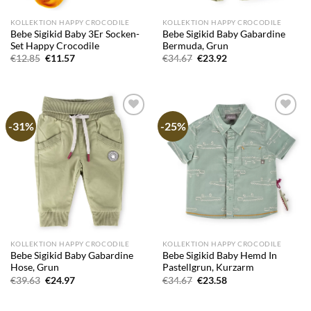
KOLLEKTION HAPPY CROCODILE
KOLLEKTION HAPPY CROCODILE
Bebe Sigikid Baby 3Er Socken-
Bebe Sigikid Baby Gabardine
Set Happy Crocodile
Bermuda, Grun
Ursprünglicher
Aktueller
Ursprünglicher
Aktueller
€
12.85
€
11.57
€
34.67
€
23.92
Preis
Preis
Preis
Preis
war:
ist:
war:
ist:
€12.85
€11.57.
€34.67
€23.92.
-31%
-25%
Add to
Add to
wishlist
wishlist
KOLLEKTION HAPPY CROCODILE
KOLLEKTION HAPPY CROCODILE
Bebe Sigikid Baby Gabardine
Bebe Sigikid Baby Hemd In
Hose, Grun
Pastellgrun, Kurzarm
Ursprünglicher
Aktueller
Ursprünglicher
Aktueller
€
39.63
€
24.97
€
34.67
€
23.58
Preis
Preis
Preis
Preis
war:
ist:
war:
ist:
€39.63
€24.97.
€34.67
€23.58.